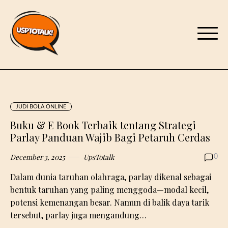
Skip
to
content
JUDI BOLA ONLINE
Buku & E Book Terbaik tentang Strategi
Parlay Panduan Wajib Bagi Petaruh Cerdas
December 3, 2025
UpsTotalk
0
Dalam dunia taruhan olahraga, parlay dikenal sebagai
bentuk taruhan yang paling menggoda—modal kecil,
potensi kemenangan besar. Namun di balik daya tarik
tersebut, parlay juga mengandung…