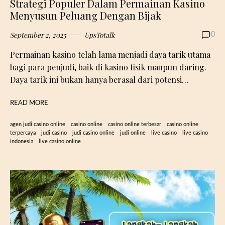
Strategi Populer Dalam Permainan Kasino
Menyusun Peluang Dengan Bijak
September 2, 2025
UpsTotalk
0
Permainan kasino telah lama menjadi daya tarik utama
bagi para penjudi, baik di kasino fisik maupun daring.
Daya tarik ini bukan hanya berasal dari potensi…
READ MORE
agen judi casino online
casino online
casino online terbesar
casino online
terpercaya
judi casino
judi casino online
judi online
live casino
live casino
indonesia
live casino online