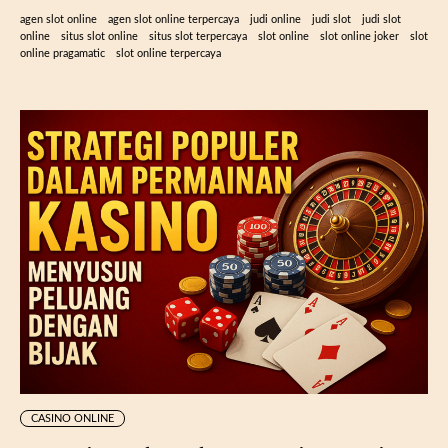
agen slot online
agen slot online terpercaya
judi online
judi slot
judi slot
online
situs slot online
situs slot terpercaya
slot online
slot online joker
slot
online pragamatic
slot online terpercaya
CASINO ONLINE