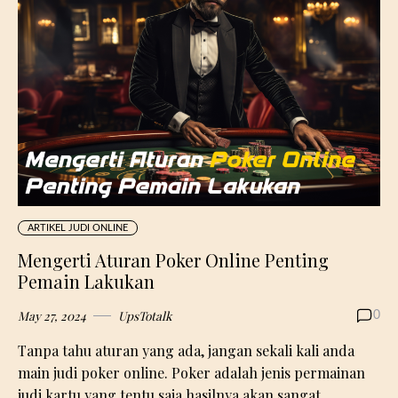
ARTIKEL JUDI ONLINE
Mengerti Aturan Poker Online Penting
Pemain Lakukan
May 27, 2024
UpsTotalk
0
Tanpa tahu aturan yang ada, jangan sekali kali anda
main judi poker online. Poker adalah jenis permainan
judi kartu yang tentu saja hasilnya akan sangat…