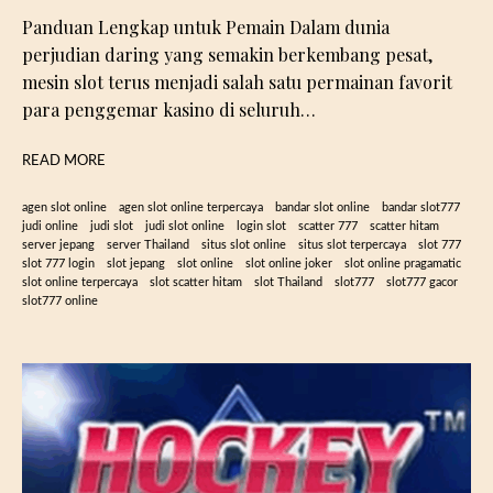
Panduan Lengkap untuk Pemain Dalam dunia
perjudian daring yang semakin berkembang pesat,
mesin slot terus menjadi salah satu permainan favorit
para penggemar kasino di seluruh…
READ MORE
agen slot online
agen slot online terpercaya
bandar slot online
bandar slot777
judi online
judi slot
judi slot online
login slot
scatter 777
scatter hitam
server jepang
server Thailand
situs slot online
situs slot terpercaya
slot 777
slot 777 login
slot jepang
slot online
slot online joker
slot online pragamatic
slot online terpercaya
slot scatter hitam
slot Thailand
slot777
slot777 gacor
slot777 online