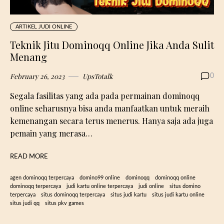
ARTIKEL JUDI ONLINE
Teknik Jitu Dominoqq Online Jika Anda Sulit
Menang
February 26, 2023
UpsTotalk
0
Segala fasilitas yang ada pada permainan dominoqq
online seharusnya bisa anda manfaatkan untuk meraih
kemenangan secara terus menerus. Hanya saja ada juga
pemain yang merasa…
READ MORE
agen dominoqq terpercaya
domino99 online
dominoqq
dominoqq online
dominoqq terpercaya
judi kartu online terpercaya
judi online
situs domino
terpercaya
situs dominoqq terpercaya
situs judi kartu
situs judi kartu online
situs judi qq
situs pkv games