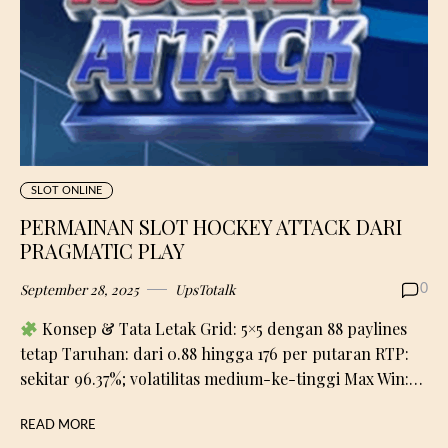
SLOT ONLINE
PERMAINAN SLOT HOCKEY ATTACK DARI
PRAGMATIC PLAY
September 28, 2025
UpsTotalk
0
Konsep & Tata Letak Grid: 5×5 dengan 88 paylines
tetap Taruhan: dari 0.88 hingga 176 per putaran RTP:
sekitar 96.37%; volatilitas medium-ke-tinggi Max Win:…
READ MORE