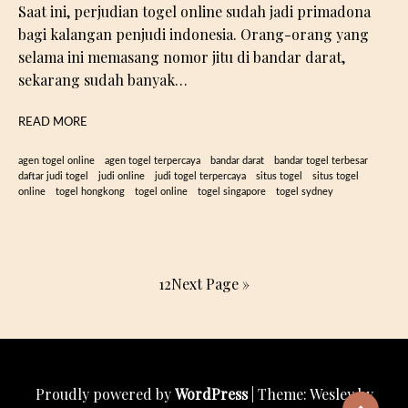
Saat ini, perjudian togel online sudah jadi primadona
bagi kalangan penjudi indonesia. Orang-orang yang
selama ini memasang nomor jitu di bandar darat,
sekarang sudah banyak…
READ MORE
agen togel online
agen togel terpercaya
bandar darat
bandar togel terbesar
daftar judi togel
judi online
judi togel terpercaya
situs togel
situs togel
online
togel hongkong
togel online
togel singapore
togel sydney
1
2
Next Page »
Proudly powered by
WordPress
|
Theme: Wesley by