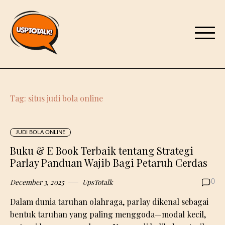
Skip
to
content
Tag:
situs judi bola online
JUDI BOLA ONLINE
Buku & E Book Terbaik tentang Strategi
Parlay Panduan Wajib Bagi Petaruh Cerdas
December 3, 2025
UpsTotalk
0
Dalam dunia taruhan olahraga, parlay dikenal sebagai
bentuk taruhan yang paling menggoda—modal kecil,