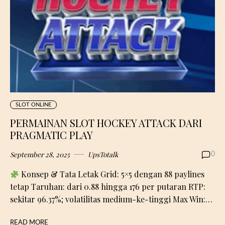
SLOT ONLINE
PERMAINAN SLOT HOCKEY ATTACK DARI
PRAGMATIC PLAY
September 28, 2025
UpsTotalk
0
Konsep & Tata Letak Grid: 5×5 dengan 88 paylines
tetap Taruhan: dari 0.88 hingga 176 per putaran RTP:
sekitar 96.37%; volatilitas medium-ke-tinggi Max Win:…
READ MORE