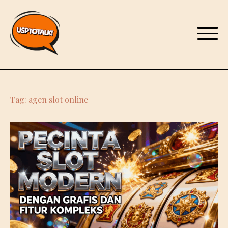
Skip
to
content
Tag:
agen slot online