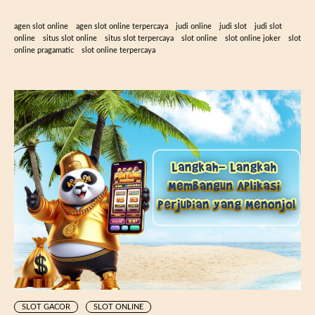
agen slot online
agen slot online terpercaya
judi online
judi slot
judi slot
online
situs slot online
situs slot terpercaya
slot online
slot online joker
slot
online pragamatic
slot online terpercaya
SLOT GACOR
SLOT ONLINE