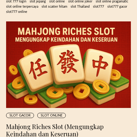
slot 777 login
slot jepang
slot online
slot online joker
slot online pragamatic
slot online terpercaya
slot scatter hitam
slot Thailand
slot777
slot777 gacor
slot777 online
SLOT GACOR
SLOT ONLINE
Mahjong Riches Slot (Mengungkap
Keindahan dan Keseruan)