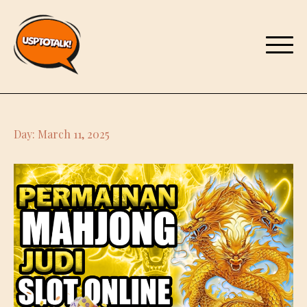
Skip
to
content
Day:
March 11, 2025