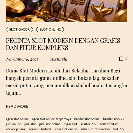
SLOT GACOR
SLOT ONLINE
PECINTA SLOT MODERN DENGAN GRAFIS
DAN FITUR KOMPLEKS
November 8, 2025
UpsTotalk
0
Dunia Slot Modern Lebih dari Sekadar Taruhan Bagi
banyak pecinta game online, slot bukan lagi sekadar
mesin putar yang menampilkan simbol buah atau angka
tujuh…
READ MORE
agen slot online
agen slot online terpercaya
bandar slot online
bandar slot777
judi online
judi slot
judi slot online
login slot
scatter 777
scatter hitam
server jepang
server Thailand
situs slot online
situs slot terpercaya
slot 777