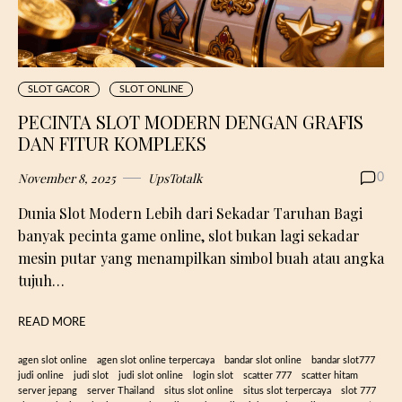
SLOT GACOR
SLOT ONLINE
PECINTA SLOT MODERN DENGAN GRAFIS
DAN FITUR KOMPLEKS
November 8, 2025
UpsTotalk
0
Dunia Slot Modern Lebih dari Sekadar Taruhan Bagi
banyak pecinta game online, slot bukan lagi sekadar
mesin putar yang menampilkan simbol buah atau angka
tujuh…
READ MORE
agen slot online
agen slot online terpercaya
bandar slot online
bandar slot777
judi online
judi slot
judi slot online
login slot
scatter 777
scatter hitam
server jepang
server Thailand
situs slot online
situs slot terpercaya
slot 777