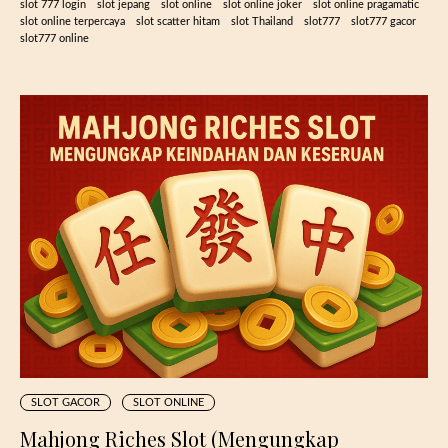
slot 777 login
slot jepang
slot online
slot online joker
slot online pragamatic
slot online terpercaya
slot scatter hitam
slot Thailand
slot777
slot777 gacor
slot777 online
SLOT GACOR
SLOT ONLINE
Mahjong Riches Slot (Mengungkap