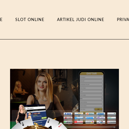
E
SLOT ONLINE
ARTIKEL JUDI ONLINE
PRIV