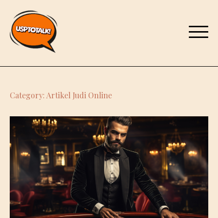
Skip
to
content
Category:
Artikel Judi Online