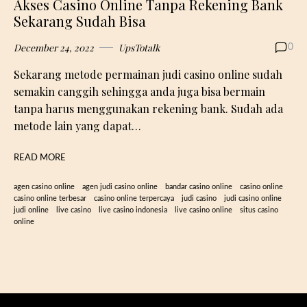
Akses Casino Online Tanpa Rekening Bank
Sekarang Sudah Bisa
December 24, 2022
UpsTotalk
0
Sekarang metode permainan judi casino online sudah
semakin canggih sehingga anda juga bisa bermain
tanpa harus menggunakan rekening bank. Sudah ada
metode lain yang dapat…
READ MORE
agen casino online
agen judi casino online
bandar casino online
casino online
casino online terbesar
casino online terpercaya
judi casino
judi casino online
judi online
live casino
live casino indonesia
live casino online
situs casino
online