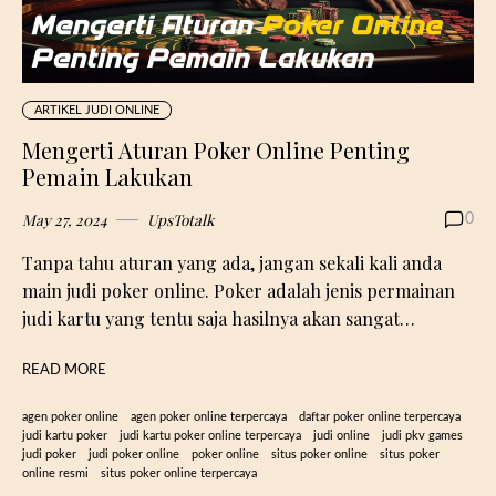
ARTIKEL JUDI ONLINE
Mengerti Aturan Poker Online Penting
Pemain Lakukan
May 27, 2024
UpsTotalk
0
Tanpa tahu aturan yang ada, jangan sekali kali anda
main judi poker online. Poker adalah jenis permainan
judi kartu yang tentu saja hasilnya akan sangat…
READ MORE
agen poker online
agen poker online terpercaya
daftar poker online terpercaya
judi kartu poker
judi kartu poker online terpercaya
judi online
judi pkv games
judi poker
judi poker online
poker online
situs poker online
situs poker
online resmi
situs poker online terpercaya