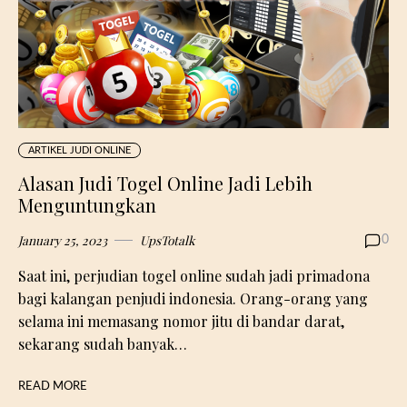
ARTIKEL JUDI ONLINE
Alasan Judi Togel Online Jadi Lebih
Menguntungkan
January 25, 2023
UpsTotalk
0
Saat ini, perjudian togel online sudah jadi primadona
bagi kalangan penjudi indonesia. Orang-orang yang
selama ini memasang nomor jitu di bandar darat,
sekarang sudah banyak…
READ MORE