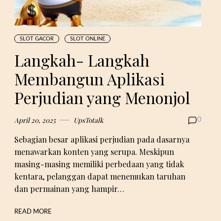
SLOT GACOR
SLOT ONLINE
Langkah- Langkah
Membangun Aplikasi
Perjudian yang Menonjol
April 20, 2025
UpsTotalk
0
Sebagian besar aplikasi perjudian pada dasarnya
menawarkan konten yang serupa. Meskipun
masing-masing memiliki perbedaan yang tidak
kentara, pelanggan dapat menemukan taruhan
dan permainan yang hampir…
READ MORE