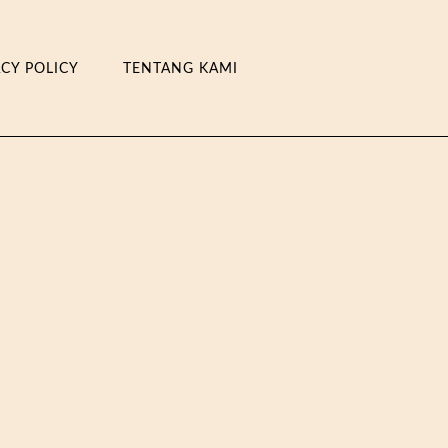
ACY POLICY
TENTANG KAMI