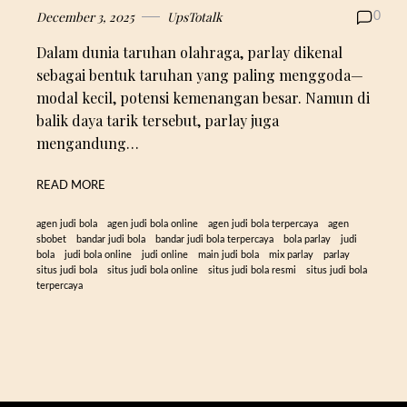
December 3, 2025
UpsTotalk
0
Dalam dunia taruhan olahraga, parlay dikenal
sebagai bentuk taruhan yang paling menggoda—
modal kecil, potensi kemenangan besar. Namun di
balik daya tarik tersebut, parlay juga
mengandung…
READ MORE
agen judi bola
agen judi bola online
agen judi bola terpercaya
agen
sbobet
bandar judi bola
bandar judi bola terpercaya
bola parlay
judi
bola
judi bola online
judi online
main judi bola
mix parlay
parlay
situs judi bola
situs judi bola online
situs judi bola resmi
situs judi bola
terpercaya