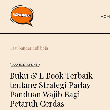
Skip
to
content
HOM
Tag:
bandar judi bola
JUDI BOLA ONLINE
Buku & E Book Terbaik
tentang Strategi Parlay
Panduan Wajib Bagi
Petaruh Cerdas