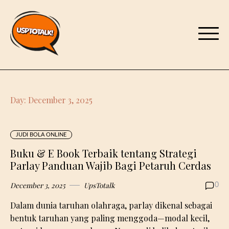
Skip
to
content
Day:
December 3, 2025
JUDI BOLA ONLINE
Buku & E Book Terbaik tentang Strategi
Parlay Panduan Wajib Bagi Petaruh Cerdas
December 3, 2025
UpsTotalk
0
Dalam dunia taruhan olahraga, parlay dikenal sebagai
bentuk taruhan yang paling menggoda—modal kecil,