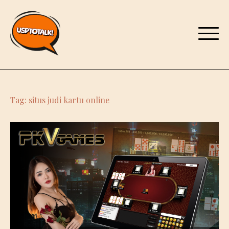
Skip
to
content
Tag:
situs judi kartu online