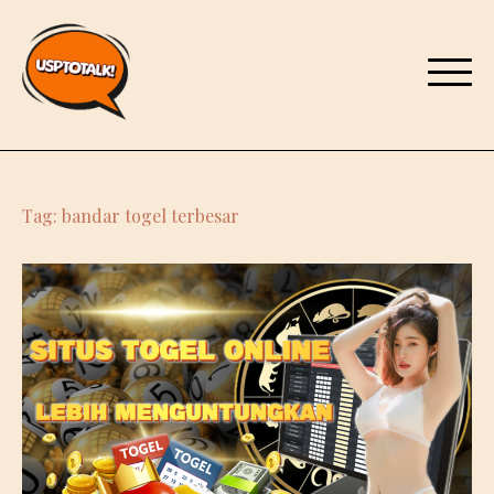
Skip
to
content
Tag:
bandar togel terbesar