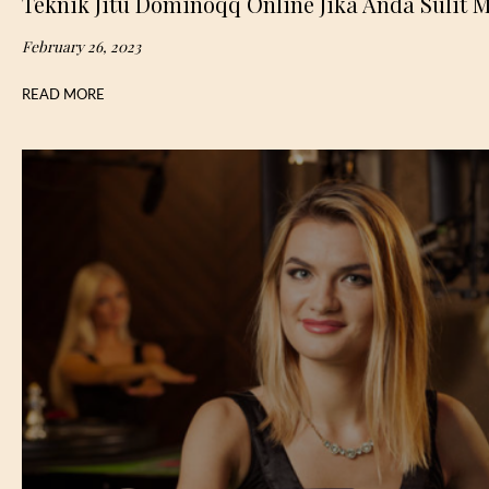
Teknik Jitu Dominoqq Online Jika Anda Sulit
February 26, 2023
READ MORE