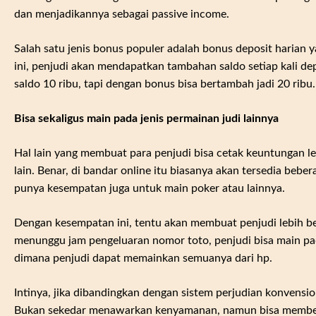
dan menjadikannya sebagai passive income.
Salah satu jenis bonus populer adalah bonus deposit harian y
ini, penjudi akan mendapatkan tambahan saldo setiap kali depo
saldo 10 ribu, tapi dengan bonus bisa bertambah jadi 20 ribu.
Bisa sekaligus main pada jenis permainan judi lainnya
Hal lain yang membuat para penjudi bisa cetak keuntungan le
lain. Benar, di bandar online itu biasanya akan tersedia beber
punya kesempatan juga untuk main poker atau lainnya.
Dengan kesempatan ini, tentu akan membuat penjudi lebih ber
menunggu jam pengeluaran nomor toto, penjudi bisa main pad
dimana penjudi dapat memainkan semuanya dari hp.
Intinya, jika dibandingkan dengan sistem perjudian konvensio
Bukan sekedar menawarkan kenyamanan, namun bisa memberika