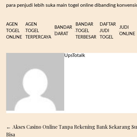
para penjudi lebih suka main togel online dibanding konvensi
AGEN
AGEN
BANDAR
DAFTAR
BANDAR
JUDI
TOGEL
TOGEL
TOGEL
JUDI
DARAT
ONLINE
ONLINE
TERPERCAYA
TERBESAR
TOGEL
UpsTotalk
Post
Akses Casino Online Tanpa Rekening Bank Sekarang S
navigation
Bisa