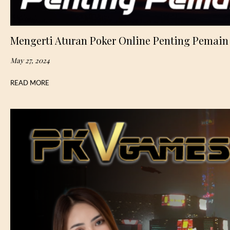
Mengerti Aturan Poker Online Penting Pemai
May 27, 2024
READ MORE