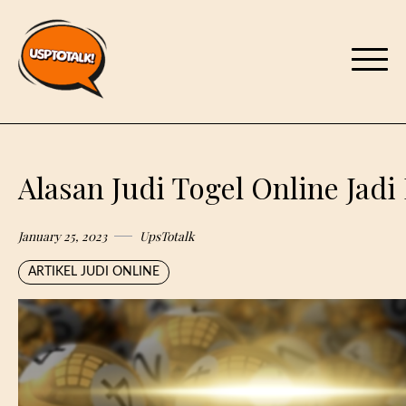
Skip
to
content
Alasan Judi Togel Online Ja
January 25, 2023
UpsTotalk
ARTIKEL JUDI ONLINE