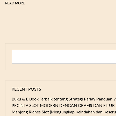
READ MORE
RECENT POSTS
Buku & E Book Terbaik tentang Strategi Parlay Panduan 
PECINTA SLOT MODERN DENGAN GRAFIS DAN FITUR
Mahjong Riches Slot (Mengungkap Keindahan dan Keseru