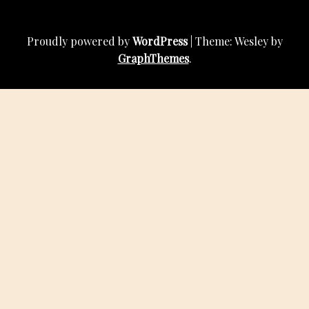
Proudly powered by
WordPress
|
Theme: Wesley by
GraphThemes
.