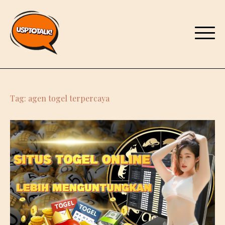
Skip
to
content
Tag:
agen togel terpercaya