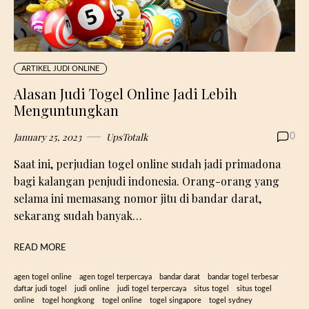
ARTIKEL JUDI ONLINE
Alasan Judi Togel Online Jadi Lebih
Menguntungkan
January 25, 2023
UpsTotalk
0
Saat ini, perjudian togel online sudah jadi primadona
bagi kalangan penjudi indonesia. Orang-orang yang
selama ini memasang nomor jitu di bandar darat,
sekarang sudah banyak…
READ MORE
agen togel online
agen togel terpercaya
bandar darat
bandar togel terbesar
daftar judi togel
judi online
judi togel terpercaya
situs togel
situs togel
online
togel hongkong
togel online
togel singapore
togel sydney