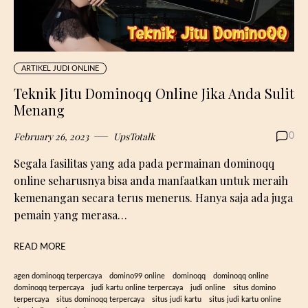
ARTIKEL JUDI ONLINE
Teknik Jitu Dominoqq Online Jika Anda Sulit
Menang
February 26, 2023
UpsTotalk
0
Segala fasilitas yang ada pada permainan dominoqq
online seharusnya bisa anda manfaatkan untuk meraih
kemenangan secara terus menerus. Hanya saja ada juga
pemain yang merasa…
READ MORE
agen dominoqq terpercaya
domino99 online
dominoqq
dominoqq online
dominoqq terpercaya
judi kartu online terpercaya
judi online
situs domino
terpercaya
situs dominoqq terpercaya
situs judi kartu
situs judi kartu online