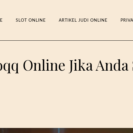
E
SLOT ONLINE
ARTIKEL JUDI ONLINE
PRIV
qq Online Jika Anda 