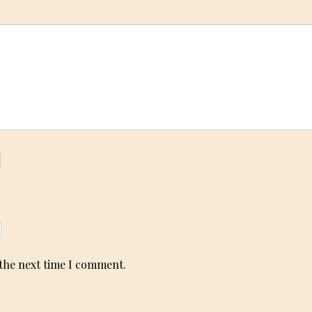
 the next time I comment.