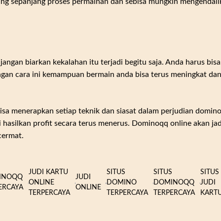
nang sepanjang proses permainan dan sebisa mungkin mengendal
 jangan biarkan kekalahan itu terjadi begitu saja. Anda harus bis
ngan cara ini kemampuan bermain anda bisa terus meningkat d
bisa menerapkan setiap teknik dan siasat dalam perjudian domino
 hasilkan profit secara terus menerus. Dominoqq online akan ja
ermat.
JUDI KARTU
SITUS
SITUS
SITUS
INOQQ
JUDI
ONLINE
DOMINO
DOMINOQQ
JUDI
ERCAYA
ONLINE
TERPERCAYA
TERPERCAYA
TERPERCAYA
KART