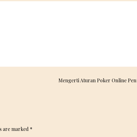
Mengerti Aturan Poker Online Pe
ds are marked
*