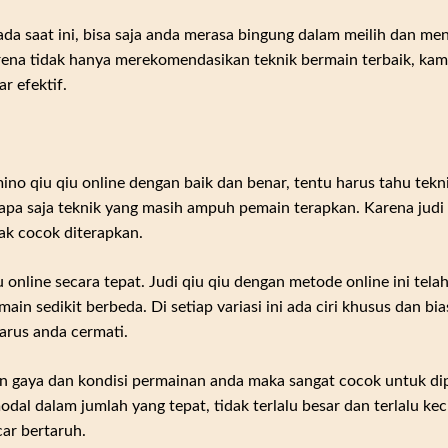
ada saat ini, bisa saja anda merasa bingung dalam meilih dan me
 Karena tidak hanya merekomendasikan teknik bermain terbaik, kam
r efektif.
no qiu qiu online dengan baik dan benar, tentu harus tahu tekn
 apa saja teknik yang masih ampuh pemain terapkan. Karena judi q
ak cocok diterapkan.
u online secara tepat. Judi qiu qiu dengan metode online ini tel
ain sedikit berbeda. Di setiap variasi ini ada ciri khusus dan b
arus anda cermati.
n gaya dan kondisi permainan anda maka sangat cocok untuk dip
l dalam jumlah yang tepat, tidak terlalu besar dan terlalu keci
car bertaruh.