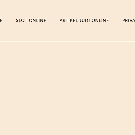
E
SLOT ONLINE
ARTIKEL JUDI ONLINE
PRIV